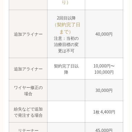
り）
2回目以降
（契約完了日
まで）
追加アライナー
40,000円
注意：当初の
治療目標の変
更は不可
契約完了日以
10,000円〜
追加アライナー
降
100,000円
ワイヤー修正の
30,000円
場合
紛失などで追加
1枚 4,400円
で発注する場合
リテーナー
45,000円